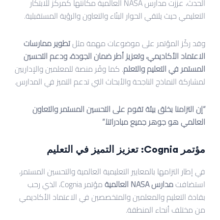
الحدث، عززت مدارس NASA العالمية مكانتها كمركز للابتكار
التعليمي حيث يلتقي الحوار البنّاء والتعاون والرؤية المستقبلية.
وقد ركّز المؤتمر على موضوعات مهمة مثل
تطوير ممارسات
الاعتماد الأكاديمي، وتعزيز أطر ضمان الجودة، ودعم التحسين
المستمر في التعليم والتعلم
. كما وفّر منصة للمعلمين والإداريين
لمشاركة النماذج الناجحة والأبحاث التي تدعم التميز في المدارس.
“إن التزامنا بخلق بيئة تقوم على التحسين المستمر والتعاون
العالمي هو جوهر جميع مبادراتنا.”
مؤتمر Cognia: تعزيز التميز في التعليم
في إطار التزامها بالمعايير التعليمية العالمية والتحسين المستمر،
استضافت
مدارس NASA العالمية
مؤتمر Cognia، الذي رحب
بقادة التعليم والمعلمين والمتخصصين في الاعتماد الأكاديمي
من مختلف أنحاء المنطقة.