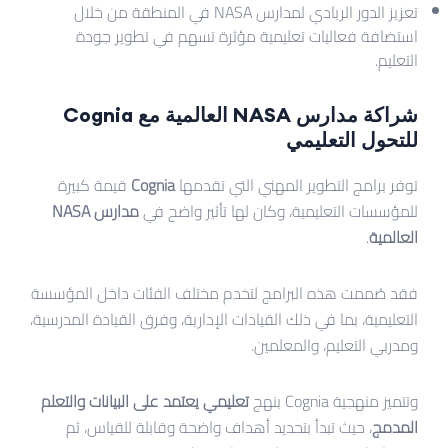
تعزيز الدور الريادي لمدارس NASA في المنطقة من خلال
استضافة فعاليات تعليمية مؤثرة تسهم في تطوير جودة
التعليم.
شراكة مدارس NASA العالمية مع Cognia
للتحول التعليمي
توفر برامج التطوير المهني التي تقدمها
Cognia
قيمة كبيرة
للمؤسسات التعليمية، وكان لها تأثير واضح في
مدارس NASA
العالمية
.
فقد صُممت هذه البرامج لتخدم مختلف الفئات داخل المؤسسة
التعليمية، بما في ذلك القيادات الإدارية، وفرق القيادة المدرسية،
ومدربي التعليم، والمعلمين.
وتتميز منهجية Cognia بنهج
تعليمي يعتمد على البيانات والتعلم
المدمج
، حيث تبدأ بتحديد أهداف واضحة وقابلة للقياس، ثم