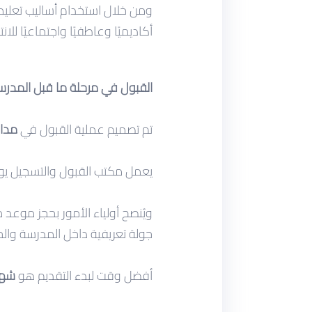
ومن خلال استخدام أساليب تعليمية
أكاديميًا وعاطفيًا واجتماعيًا للانت
القبول في مرحلة ما قبل المدرسة ورياض 
تم تصميم عملية القبول في
مدارس NASA ا
يعمل مكتب القبول والتسجيل يوم
ويُنصح أولياء الأمور بحجز موع
جولة تعريفية داخل المدرسة وا
أفضل وقت لبدء التقديم هو
شهر